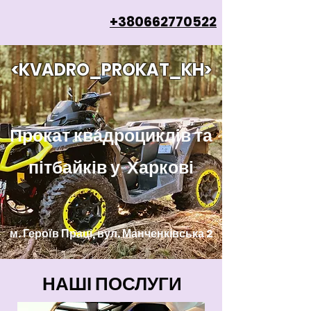
+380662770522
<KVADRO_PROKAT_KH>
Прокат квадроциклів та
пітбайків у Х
аркові
м. Героїв Праці, вул. Манченківська
2
НАШІ ПОСЛУГИ